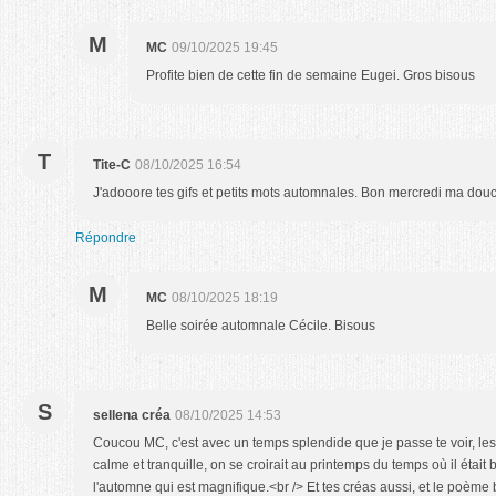
M
MC
09/10/2025 19:45
Profite bien de cette fin de semaine Eugei. Gros bisous
T
Tite-C
08/10/2025 16:54
J'adooore tes gifs et petits mots automnales. Bon mercredi ma d
Répondre
M
MC
08/10/2025 18:19
Belle soirée automnale Cécile. Bisous
S
sellena créa
08/10/2025 14:53
Coucou MC, c'est avec un temps splendide que je passe te voir, les 
calme et tranquille, on se croirait au printemps du temps où il était 
l'automne qui est magnifique.<br /> Et tes créas aussi, et le poème 