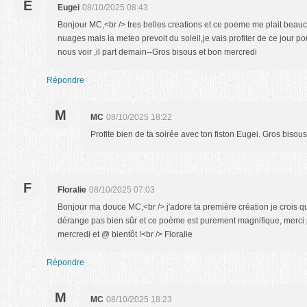
E
Eugei
08/10/2025 08:43
Bonjour MC,<br /> tres belles creations et ce poeme me plait beauco
nuages mais la meteo prevoit du soleil,je vais profiter de ce jour po
nous voir ,il part demain--Gros bisous et bon mercredi
Répondre
M
MC
08/10/2025 18:22
Profite bien de ta soirée avec ton fiston Eugei. Gros bisous
F
Floralie
08/10/2025 07:03
Bonjour ma douce MC,<br /> j'adore ta première création je crois que
dérange pas bien sûr et ce poème est purement magnifique, merci
mercredi et @ bientôt !<br /> Floralie
Répondre
M
MC
08/10/2025 18:23