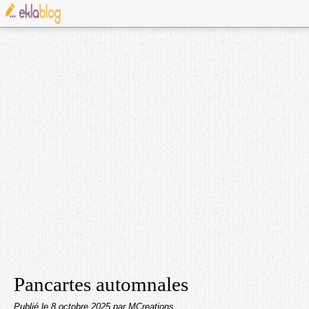
Pancartes automnales
Publié le
8 octobre 2025
par MCreations