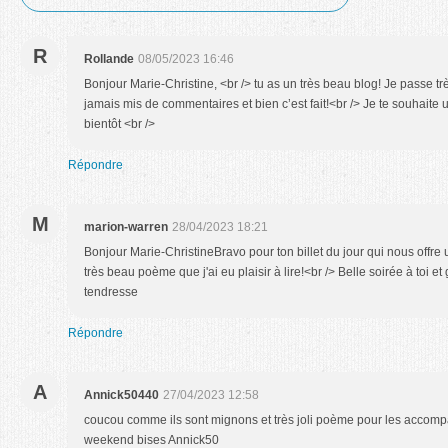
R
Rollande
08/05/2023 16:46
Bonjour Marie-Christine, <br /> tu as un très beau blog! Je passe trè
jamais mis de commentaires et bien c’est fait!<br /> Je te souhaite
bientôt <br />
Répondre
M
marion-warren
28/04/2023 18:21
Bonjour Marie-ChristineBravo pour ton billet du jour qui nous offre
très beau poème que j'ai eu plaisir à lire!<br /> Belle soirée à toi et
tendresse
Répondre
A
Annick50440
27/04/2023 12:58
coucou comme ils sont mignons et très joli poème pour les accompa
weekend bises Annick50