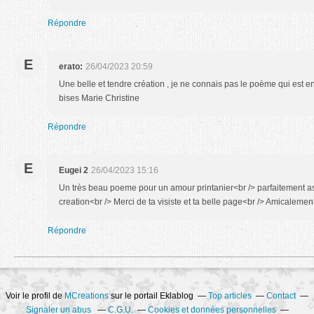
Répondre
E
erato:
26/04/2023 20:59
Une belle et tendre création , je ne connais pas le poème qui est en
bises Marie Christine
Répondre
E
Eugei 2
26/04/2023 15:16
Un très beau poeme pour un amour printanier<br /> parfaitement as
creation<br /> Merci de ta visiste et ta belle page<br /> Amicalemen
Répondre
Voir le profil de
MCreations
sur le portail Eklablog
Top articles
Contact
Signaler un abus
C.G.U.
Cookies et données personnelles