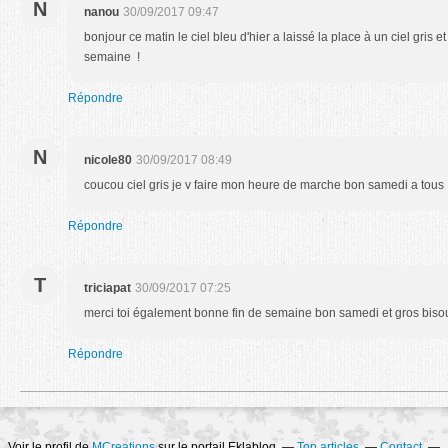
N
nanou
30/09/2017 09:47
bonjour ce matin le ciel bleu d'hier a laissé la place à un ciel gris et
semaine !
Répondre
N
nicole80
30/09/2017 08:49
coucou ciel gris je v faire mon heure de marche bon samedi a tous
Répondre
T
triciapat
30/09/2017 07:25
merci toi également bonne fin de semaine bon samedi et gros bis
Répondre
Voir le profil de
MCreations
sur le portail Eklablog
Top articles
Contact