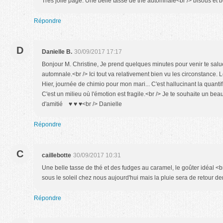
Très jolie page. Une belle tasse de thé automnale<br /> bisous et
Répondre
D
Danielle B.
30/09/2017 17:17
Bonjour M. Christine, Je prend quelques minutes pour venir te salue
automnale.<br /> Ici tout va relativement bien vu les circonstance. 
Hier, journée de chimio pour mon mari... C'est hallucinant la quantif
C'est un milieu où l'émotion est fragile.<br /> Je te souhaite un be
d'amitié ♥ ♥ ♥<br /> Danielle
Répondre
C
caillebotte
30/09/2017 10:31
Une belle tasse de thé et des fudges au caramel, le goûter idéal <b
sous le soleil chez nous aujourd'hui mais la pluie sera de retour d
Répondre