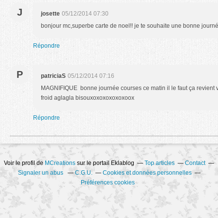
J
josette
05/12/2014 07:30
bonjour mc,superbe carte de noel!! je te souhaite une bonne journ
Répondre
P
patriciaS
05/12/2014 07:16
MAGNIFIQUE bonne journée courses ce matin il le faut ça revient vit
froid aglagla bisouxoxoxoxoxoxoox
Répondre
Voir le profil de
MCreations
sur le portail Eklablog
Top articles
Contact
Signaler un abus
C.G.U.
Cookies et données personnelles
Préférences cookies