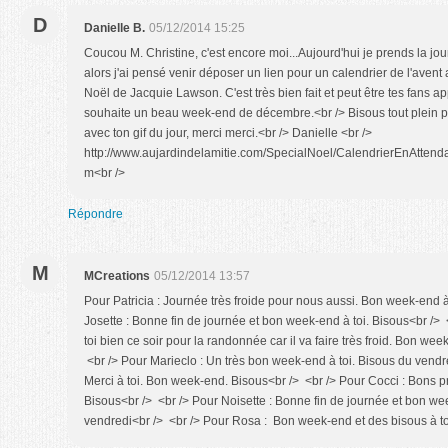
D
Danielle B.
05/12/2014 15:25
Coucou M. Christine, c'est encore moi...Aujourd'hui je prends la jou
alors j'ai pensé venir déposer un lien pour un calendrier de l'aven
Noël de Jacquie Lawson. C'est très bien fait et peut être tes fans ap
souhaite un beau week-end de décembre.<br /> Bisous tout plein po
avec ton gif du jour, merci merci.<br /> Danielle <br />
http://www.aujardindelamitie.com/SpecialNoel/CalendrierEnAttend
m<br />
Répondre
M
MCreations
05/12/2014 13:57
Pour Patricia : Journée très froide pour nous aussi. Bon week-end à
Josette : Bonne fin de journée et bon week-end à toi. Bisous<br /> <
toi bien ce soir pour la randonnée car il va faire très froid. Bon we
<br /> Pour Marieclo : Un très bon week-end à toi. Bisous du vendre
Merci à toi. Bon week-end. Bisous<br /> <br /> Pour Cocci : Bons pré
Bisous<br /> <br /> Pour Noisette : Bonne fin de journée et bon we
vendredi<br /> <br /> Pour Rosa : Bon week-end et des bisous à to