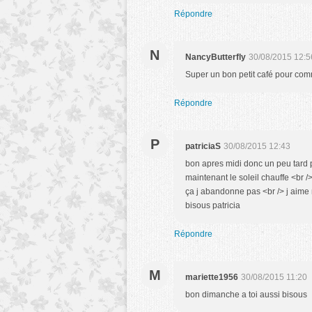
Répondre
N
NancyButterfly
30/08/2015 12:5
Super un bon petit café pour com
Répondre
P
patriciaS
30/08/2015 12:43
bon apres midi donc un peu tard po
maintenant le soleil chauffe <br /
ça j abandonne pas <br /> j aime 
bisous patricia
Répondre
M
mariette1956
30/08/2015 11:20
bon dimanche a toi aussi bisous