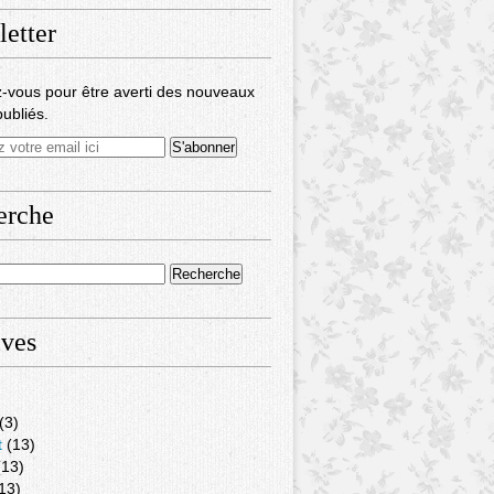
etter
-vous pour être averti des nouveaux
publiés.
erche
ives
(3)
t
(13)
13)
13)