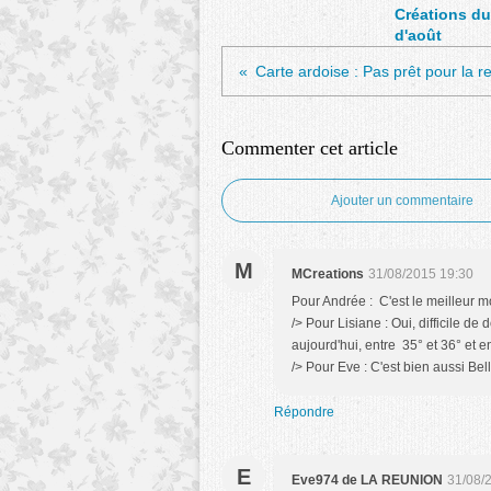
Créations du
d'août
Carte ardoise : Pas prêt pour la re
Commenter cet article
Ajouter un commentaire
M
MCreations
31/08/2015 19:30
Pour Andrée : C'est le meilleur m
/> Pour Lisiane : Oui, difficile de
aujourd'hui, entre 35° et 36° et e
/> Pour Eve : C'est bien aussi Bell
Répondre
E
Eve974 de LA REUNION
31/08/