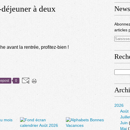
-déjeuner à deux
Newsl
Abonnez
articles 
e avant la rentrée, profitez-bien !
Rech
epost
0
Arch
2026
Août
Juille
Juin
(
Mai
(