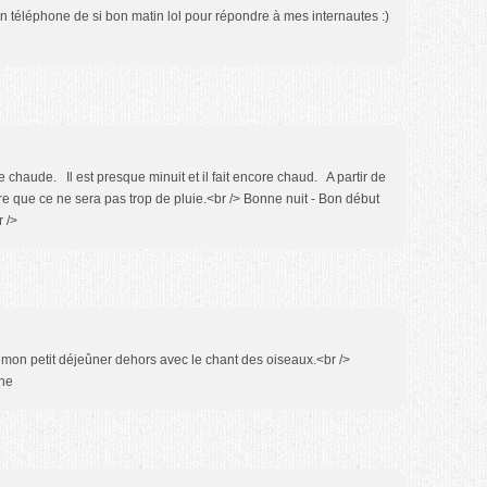
on téléphone de si bon matin lol pour répondre à mes internautes :)
e chaude. Il est presque minuit et il fait encore chaud. A partir de
ère que ce ne sera pas trop de pluie.<br /> Bonne nuit - Bon début
r />
 mon petit déjeûner dehors avec le chant des oiseaux.<br />
ine