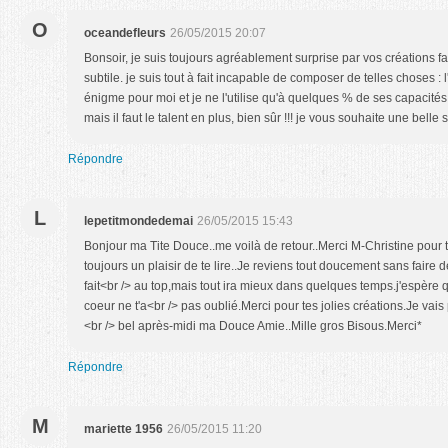
O
oceandefleurs
26/05/2015 20:07
Bonsoir, je suis toujours agréablement surprise par vos créations f
subtile. je suis tout à fait incapable de composer de telles choses 
énigme pour moi et je ne l'utilise qu'à quelques % de ses capacités !
mais il faut le talent en plus, bien sûr !!! je vous souhaite une belle
Répondre
L
lepetitmondedemai
26/05/2015 15:43
Bonjour ma Tite Douce..me voilà de retour..Merci M-Christine pour t
toujours un plaisir de te lire..Je reviens tout doucement sans faire de
fait<br /> au top,mais tout ira mieux dans quelques temps.j'espère 
coeur ne t'a<br /> pas oublié.Merci pour tes jolies créations.Je vais
<br /> bel après-midi ma Douce Amie..Mille gros Bisous.Merci*
Répondre
M
mariette 1956
26/05/2015 11:20