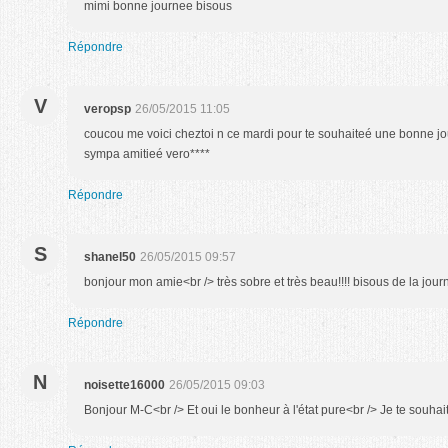
mimi bonne journee bisous
Répondre
V
veropsp
26/05/2015 11:05
coucou me voici cheztoi n ce mardi pour te souhaiteé une bonne jou
sympa amitieé vero****
Répondre
S
shanel50
26/05/2015 09:57
bonjour mon amie<br /> très sobre et très beau!!!! bisous de la jou
Répondre
N
noisette16000
26/05/2015 09:03
Bonjour M-C<br /> Et oui le bonheur à l'état pure<br /> Je te souha