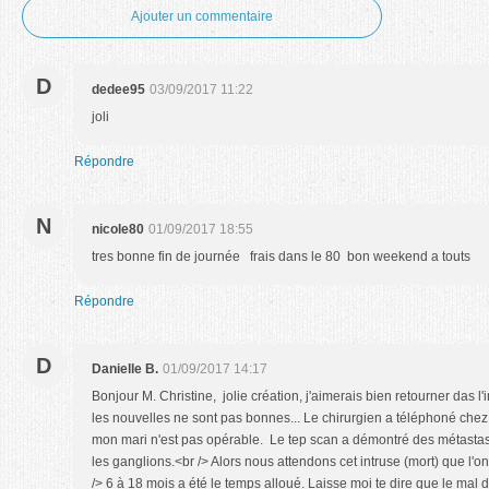
Ajouter un commentaire
D
dedee95
03/09/2017 11:22
joli
Répondre
N
nicole80
01/09/2017 18:55
tres bonne fin de journée frais dans le 80 bon weekend a touts
Répondre
D
Danielle B.
01/09/2017 14:17
Bonjour M. Christine, jolie création, j'aimerais bien retourner das l'
les nouvelles ne sont pas bonnes... Le chirurgien a téléphoné che
mon mari n'est pas opérable. Le tep scan a démontré des métastase
les ganglions.<br /> Alors nous attendons cet intruse (mort) que l'o
/> 6 à 18 mois a été le temps alloué. Laisse moi te dire que le mal