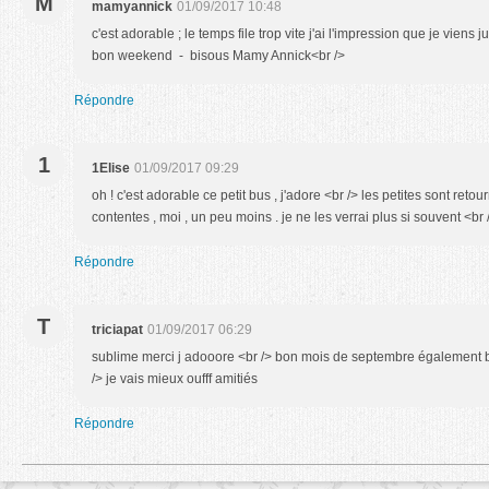
M
mamyannick
01/09/2017 10:48
c'est adorable ; le temps file trop vite j'ai l'impression que je viens j
bon weekend - bisous Mamy Annick<br />
Répondre
1
1Elise
01/09/2017 09:29
oh ! c'est adorable ce petit bus , j'adore <br /> les petites sont retou
contentes , moi , un peu moins . je ne les verrai plus si souvent <br
Répondre
T
triciapat
01/09/2017 06:29
sublime merci j adooore <br /> bon mois de septembre également 
/> je vais mieux oufff amitiés
Répondre