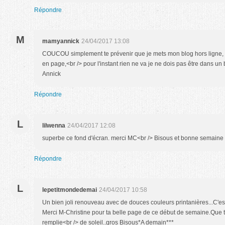
Répondre
M
mamyannick
24/04/2017 13:08
COUCOU simplement te prévenir que je mets mon blog hors ligne, <b
en page,<br /> pour l'instant rien ne va je ne dois pas être dans u
Annick
Répondre
L
lilwenna
24/04/2017 12:08
superbe ce fond d'écran. merci MC<br /> Bisous et bonne semaine
Répondre
L
lepetitmondedemai
24/04/2017 10:58
Un bien joli renouveau avec de douces couleurs printanières...C'es
Merci M-Christine pour ta belle page de ce début de semaine.Que t
remplie<br /> de soleil..gros Bisous*A demain***