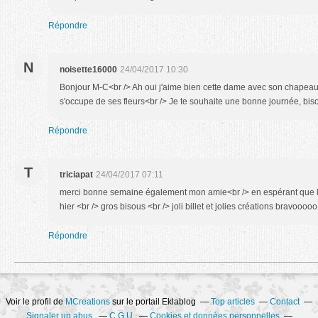
Répondre
N
noisette16000
24/04/2017 10:30
Bonjour M-C<br /> Ah oui j'aime bien cette dame avec son chapeau j
s'occupe de ses fleurs<br /> Je te souhaite une bonne journée, bis
Répondre
T
triciapat
24/04/2017 07:11
merci bonne semaine également mon amie<br /> en espérant que le
hier <br /> gros bisous <br /> joli billet et jolies créations bravooooo
Répondre
Voir le profil de
MCreations
sur le portail Eklablog
Top articles
Contact
Signaler un abus
C.G.U.
Cookies et données personnelles