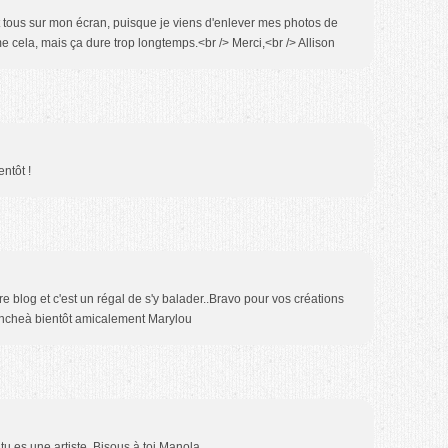
ont tous sur mon écran, puisque je viens d'enlever mes photos de
'aime cela, mais ça dure trop longtemps.<br /> Merci,<br /> Allison
entôt !
re blog et c'est un régal de s'y balader..Bravo pour vos créations
ancheà bientôt amicalement Marylou
 tu es une artiste. Bisous à toi Manola