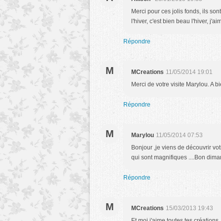
Merci pour ces jolis fonds, ils s
l'hiver, c'est bien beau l'hiver, j
Répondre
M
MCreations
11/05/2014 19:01
Merci de votre visite Marylou. A bi
Répondre
M
Marylou
11/05/2014 07:53
Bonjour ,je viens de découvrir vot
qui sont magnifiques ....Bon dim
Répondre
M
MCreations
15/03/2013 19:43
Et moi j'aime toutes tes créations,