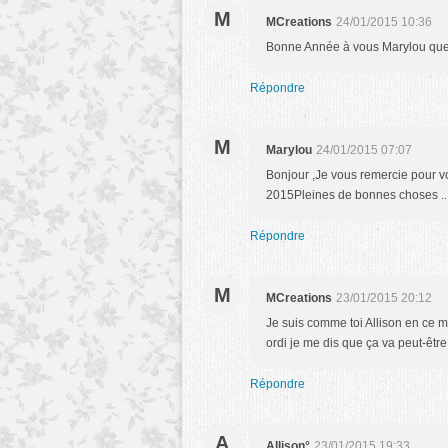
M
MCreations
24/01/2015 10:36
Bonne Année à vous Marylou que 
Répondre
M
Marylou
24/01/2015 07:07
Bonjour ,Je vous remercie pour 
2015Pleines de bonnes choses .
Répondre
M
MCreations
23/01/2015 20:12
Je suis comme toi Allison en ce m
ordi je me dis que ça va peut-être
Répondre
A
Allison°
23/01/2015 19:33