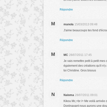
Répondre
M
manola
15/03/2013 09:48
J'aime beaucoups tes fond d'écran
Répondre
M
MC
28/07/2011 17:45
Je vais remettre petit à petit me
également des créations qu'il n'y 
toi Christine. Gros bisous
Répondre
N
Naloma
28/07/2011 09:01
Kikou Mc,<br /> Me voilà arrivée d
Dorénavant nous aurons une double