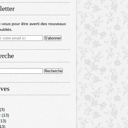
etter
-vous pour être averti des nouveaux
publiés.
erche
ives
(3)
t
(13)
13)
13)