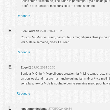
Belles créas ! Il se traine, il se traine le printemps, il y a plus de jou
j'espère que juin sera meilleurBisous et bonne semaine
Répondre
E
Elea Laureen
27/05/2024 13:28
Coucou MCM<br /> Bravo, des couleurs magnifiques !Très joli ce fon
<br /> Belle semaine, bises, Laureen
Répondre
E
Eugei 2
27/05/2024 10:35
Bonjour M-C<br /> Merveilleuse creation<br /> Ici le temps reste cha
un bon weekend malgré ma hanche qui me fait mal<br /> ce matin 
verra la suite-<br /> Je te souhaite bonne semaine,merci pour ta vis
Répondre
L
lepetitmondedemai
27/05/2024 09:54