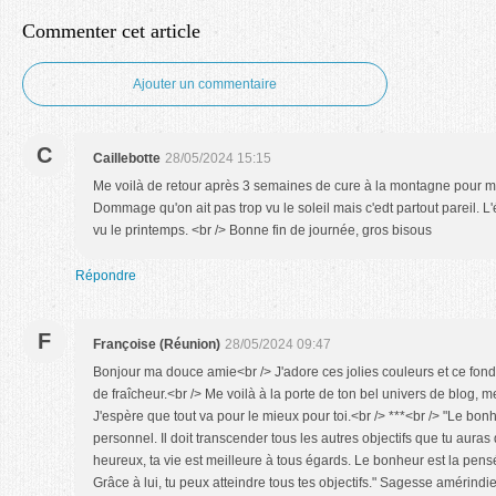
Commenter cet article
Ajouter un commentaire
C
Caillebotte
28/05/2024 15:15
Me voilà de retour après 3 semaines de cure à la montagne pour mon
Dommage qu'on ait pas trop vu le soleil mais c'edt partout pareil. L'
vu le printemps. <br /> Bonne fin de journée, gros bisous
Répondre
F
Françoise (Réunion)
28/05/2024 09:47
Bonjour ma douce amie<br /> J'adore ces jolies couleurs et ce fond
de fraîcheur.<br /> Me voilà à la porte de ton bel univers de blog, me
J'espère que tout va pour le mieux pour toi.<br /> ***<br /> "Le bonhe
personnel. Il doit transcender tous les autres objectifs que tu auras 
heureux, ta vie est meilleure à tous égards. Le bonheur est la pensé
Grâce à lui, tu peux atteindre tous tes objectifs." Sagesse amérindie