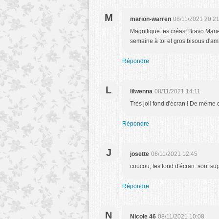
M
marion-warren
08/11/2021 20:2
Magnifique tes créas! Bravo Mari
semaine à toi et gros bisous d'ami
Répondre
L
lilwenna
08/11/2021 14:11
Très joli fond d'écran ! De même 
Répondre
J
josette
08/11/2021 12:45
coucou, tes fond d'écran sont su
Répondre
N
Nicole 46
08/11/2021 10:08