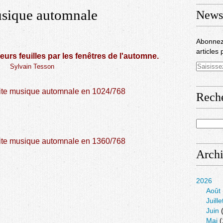
usique automnale
Newsl
Abonnez
articles 
 leurs feuilles par les fenêtres de l'automne.
Sylvain Tesson
ite musique automnale en 1024/768
Rech
ite musique automnale en 1360/768
Arch
2026
Août
Juille
Juin
(
Mai
(