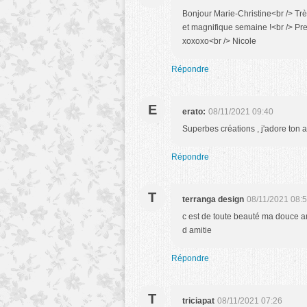
Bonjour Marie-Christine<br /> Très
et magnifique semaine !<br /> Pre
xoxoxo<br /> Nicole
Répondre
E
erato:
08/11/2021 09:40
Superbes créations , j'adore ton 
Répondre
T
terranga design
08/11/2021 08:
c est de toute beauté ma douce am
d amitie
Répondre
T
triciapat
08/11/2021 07:26