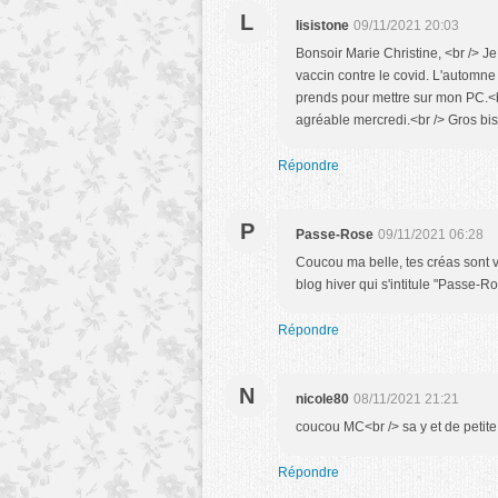
L
lisistone
09/11/2021 20:03
Bonsoir Marie Christine, <br /> J
vaccin contre le covid. L'automne 
prends pour mettre sur mon PC.<br
agréable mercredi.<br /> Gros bis
Répondre
P
Passe-Rose
09/11/2021 06:28
Coucou ma belle, tes créas sont v
blog hiver qui s'intitule "Passe-R
Répondre
N
nicole80
08/11/2021 21:21
coucou MC<br /> sa y et de petit
Répondre