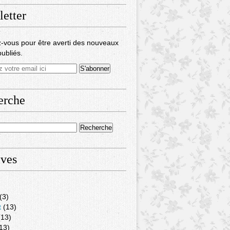
etter
-vous pour être averti des nouveaux
publiés.
erche
ives
(3)
t
(13)
13)
13)