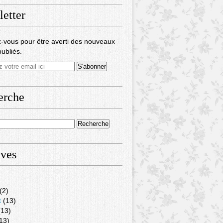
etter
-vous pour être averti des nouveaux
publiés.
erche
ives
(2)
t
(13)
13)
13)