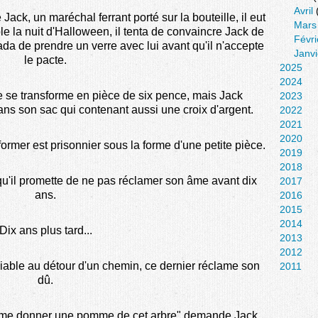
Avril
 Jack, un maréchal ferrant porté sur la bouteille, il eut
Mars
le la nuit d'Halloween, il tenta de convaincre Jack de
Févri
da de prendre un verre avec lui avant qu'il n'accepte
Janvi
le pacte.
2025
2024
e se transforme en pièce de six pence, mais Jack
2023
ans son sac qui contenant aussi une croix d'argent.
2022
2021
2020
ormer est prisonnier sous la forme d'une petite pièce.
2019
2018
 qu'il promette de ne pas réclamer son âme avant dix
2017
ans.
2016
2015
2014
Dix ans plus tard...
2013
2012
 diable au détour d'un chemin, ce dernier réclame son
2011
dû.
tu me donner une pomme de cet arbre" demande Jack.