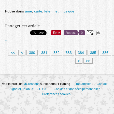
Publié dans
ame
,
carte
,
fete
,
met
,
musique
Partager cet article
Repost
0
…
3
3
3
3
3
3
3
3
<<
<
380
381
382
383
384
385
386
0
1
2
3
4
5
6
7
>
>>
0
0
0
0
0
0
0
0
Voir le profil de
MCreations
sur le portail Eklablog
Top articles
Contact
Signaler un abus
C.G.U.
Cookies et données personnelles
Préférences cookies