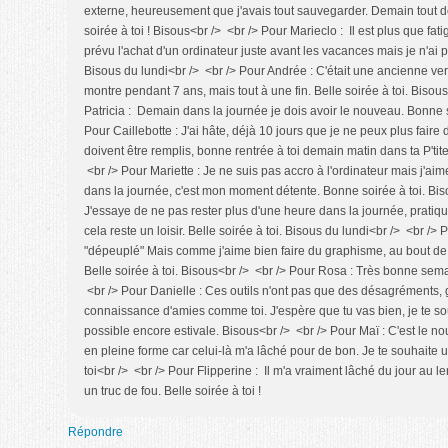
externe, heureusement que j'avais tout sauvegarder. Demain tout dev
soirée à toi ! Bisous<br /> <br /> Pour Marieclo : Il est plus que fatig
prévu l'achat d'un ordinateur juste avant les vacances mais je n'ai pa
Bisous du lundi<br /> <br /> Pour Andrée : C'était une ancienne v
montre pendant 7 ans, mais tout à une fin. Belle soirée à toi. Bisou
Patricia : Demain dans la journée je dois avoir le nouveau. Bonne s
Pour Caillebotte : J'ai hâte, déjà 10 jours que je ne peux plus faire 
doivent être remplis, bonne rentrée à toi demain matin dans ta P'tit
<br /> Pour Mariette : Je ne suis pas accro à l'ordinateur mais j'aime
dans la journée, c'est mon moment détente. Bonne soirée à toi. Biso
J'essaye de ne pas rester plus d'une heure dans la journée, pratique
cela reste un loisir. Belle soirée à toi. Bisous du lundi<br /> <br /
"dépeuplé" Mais comme j'aime bien faire du graphisme, au bout d
Belle soirée à toi. Bisous<br /> <br /> Pour Rosa : Très bonne sema
<br /> Pour Danielle : Ces outils n'ont pas que des désagréments, g
connaissance d'amies comme toi. J'espère que tu vas bien, je te so
possible encore estivale. Bisous<br /> <br /> Pour Maï : C'est le no
en pleine forme car celui-là m'a lâché pour de bon. Je te souhaite u
toi<br /> <br /> Pour Flipperine : Il m'a vraiment lâché du jour au l
un truc de fou. Belle soirée à toi !
Répondre