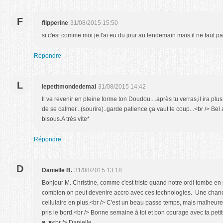
F
flipperine
31/08/2015 15:50
si c'est comme moi je l'ai eu du jour au lendemain mais il ne faut p
Répondre
L
lepetitmondedemai
31/08/2015 14:42
Il va revenir en pleine forme ton Doudou....après tu verras,il ira plus 
de se calmer...(sourire)..garde patience ça vaut le coup...<br /> Be
bisous.A très vite*
Répondre
D
Danielle B.
31/08/2015 13:18
Bonjour M. Christine, comme c'est triste quand notre ordi tombe en
combien on peut devenire accro avec ces technologies. Une chanc
cellulaire en plus.<br /> C'est un beau passe temps, mais malheur
pris le bord.<br /> Bonne semaine à toi et bon courage avec ta pet
♥ ♥<br /> Danielle