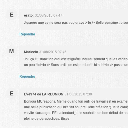
E
erato:
31/08/2015 07:47
J'espère que ce ne sera pas trop grave .<br /> Belle semaine , bise
Répondre
M
Marieclo
31/08/2015 07:46
Joli ça !!! donc ton ordi est fatigué!!!! heureusement que les vacanc
un peu !!lol<br /> Sans ordi , on est perdue!!! hi hi hi<br /> passe
Répondre
E
Eve974 de LA REUNION
31/08/2015 07:30
Bonjour MCreations, Même quand ton outil de travail est en examen
une belle publication qui m'a fait sourire. Jolie création :) Je te co
va vite s'arranger. EEn attendant, je te souhaite un bon début de s
pleine de perspectives. Bises.