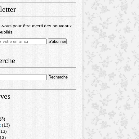
etter
-vous pour être averti des nouveaux
publiés.
erche
ives
(3)
t
(13)
13)
13)