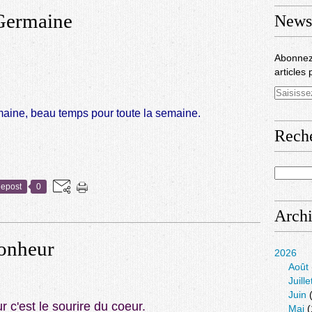
 Germaine
Newsl
Abonnez
articles 
maine, beau temps pour toute la semaine.
Rech
epost
0
Arch
bonheur
2026
Août
Juille
Juin
(
 c'est le sourire du coeur.
Mai
(