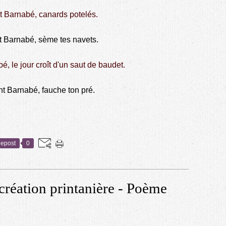
t Barnabé, canards potelés.
t Barnabé, sème tes navets.
é, le jour croît d'un saut de baudet.
nt Barnabé, fauche ton pré.
epost
0
 création printanière - Poème