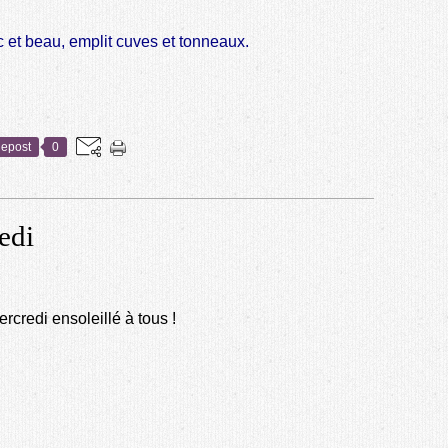
c et beau, emplit cuves et tonneaux.
epost
0
edi
rcredi ensoleillé à tous !