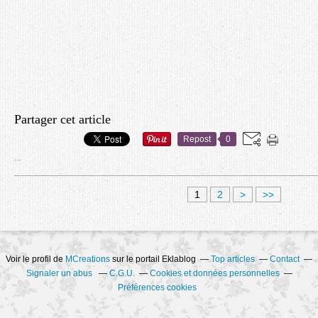
Partager cet article
Repost
0
…
1
2
>
>>
Voir le profil de
MCreations
sur le portail Eklablog
Top articles
Contact
Signaler un abus
C.G.U.
Cookies et données personnelles
Préférences cookies