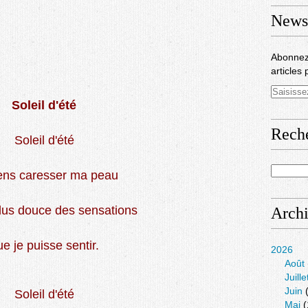
Newsl
Abonnez
articles 
Soleil d'été
Rech
Soleil d'été
ens caresser ma peau
plus douce des sensations
Arch
e je puisse sentir.
2026
Août
Juille
Juin
(
Soleil d'été
Mai
(