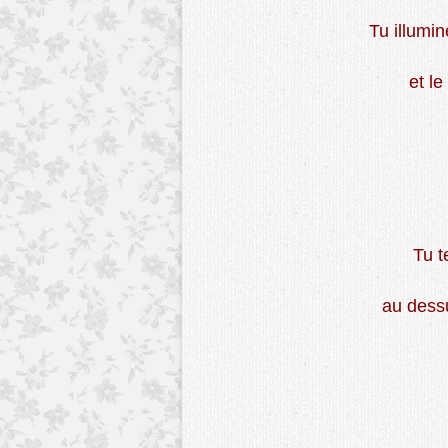
Tu illumin
et l
Tu t
au dess