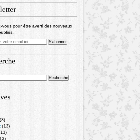
etter
-vous pour être averti des nouveaux
publiés.
erche
ives
(3)
t
(13)
13)
13)