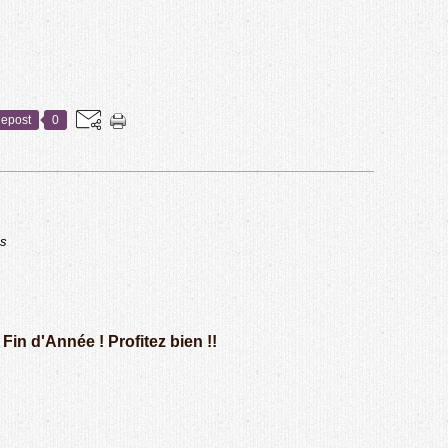
epost
0
ns
Fin d'Année ! Profitez bien !!