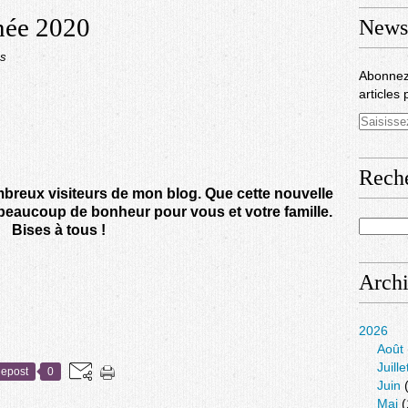
née 2020
Newsl
ns
Abonnez
articles 
Rech
reux visiteurs de mon blog. Que cette nouvelle
 beaucoup de bonheur pour vous et votre famille.
Bises à tous !
Arch
2026
Août
Juille
epost
0
Juin
(
Mai
(