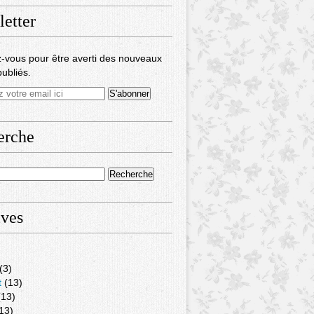
etter
-vous pour être averti des nouveaux
publiés.
erche
ives
(3)
t
(13)
13)
13)