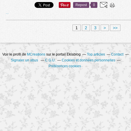
Repost
0
…
1
2
3
>
>>
Voir le profil de
MCreations
sur le portail Eklablog
Top articles
Contact
Signaler un abus
C.G.U.
Cookies et données personnelles
Préférences cookies