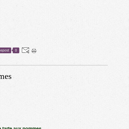
epost
0
mmes
a tarte aux pommes