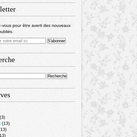
etter
-vous pour être averti des nouveaux
publiés.
erche
ives
(3)
t
(13)
13)
13)